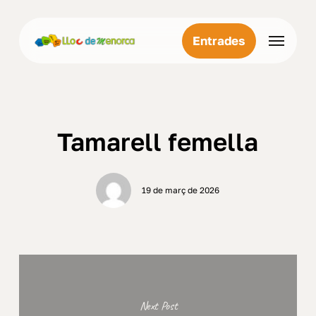
Skip
Menu
to
Menu
Entrades
main
content
Tamarell femella
19 de març de 2026
Next Post