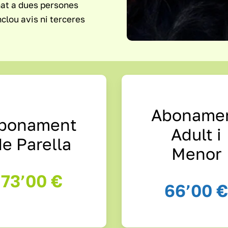
nat a dues persones
inclou avis ni terceres
Aboname
bonament
Adult i
de Parella
Menor
73’00 €
66’00 