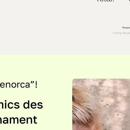
Menorca”!
ics des
onament