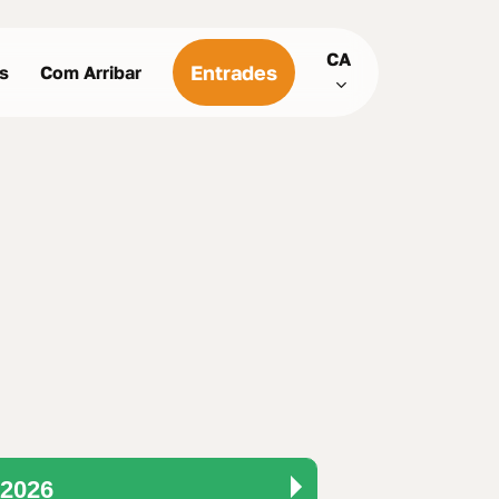
Menu
CA
Entrades
us
Com Arribar