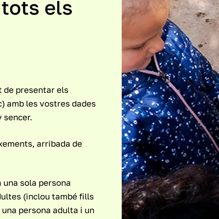
 tots els
t de presentar els
oc) amb les vostres dades
y sencer.
ixements, arribada de
a una sola persona
ltes (inclou també fills
 una persona adulta i un