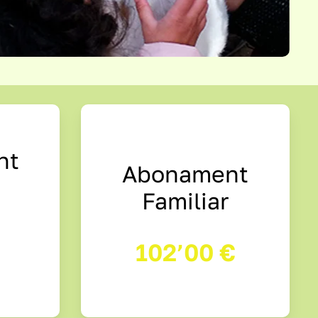
nt
Abonament
Familiar
102’00 €
€