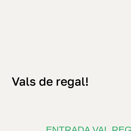
Vals
de
regal!