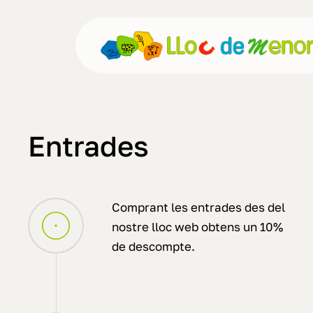
Skip
to
main
content
Entrades
Comprant les entrades des del
nostre lloc web obtens un 10%
de descompte.