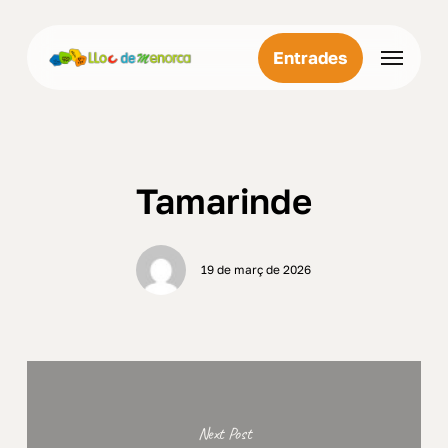
Skip
Menu
to
Menu
Entrades
main
content
Tamarinde
19 de març de 2026
Next Post