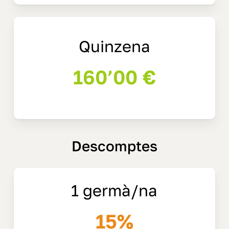
Quinzena
160’00 €
Descomptes
1 germà/na
15%