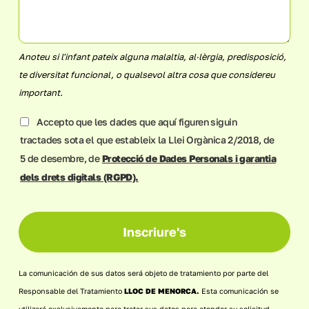
Anoteu si l'infant pateix alguna malaltia, al·lèrgia, predisposició,
te diversitat funcional, o qualsevol altra cosa que considereu
important.
Accepto que les dades que aquí figuren siguin
tractades sota el que estableix la Llei Orgànica 2/2018, de
5 de desembre, de
Protecció de Dades Personals i garantia
dels drets digitals (RGPD).
Inscriure's
Contact
La comunicación de sus datos será objeto de tratamiento por parte del
Email
*
Responsable del Tratamiento
LLOC DE MENORCA.
Esta comunicación se
utilizará exclusivamente para tratar sus datos para atender su solicitud,