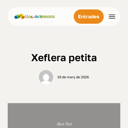
Skip
Menu
to
Menu
Entrades
main
content
Xeflera petita
19 de març de 2026
Next Post