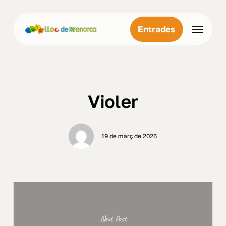
Skip
Menu
to
Menu
Entrades
main
content
Violer
19 de març de 2026
Next Post