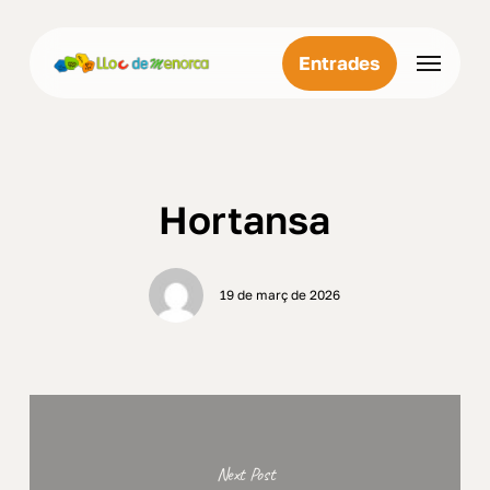
Skip
Menu
to
Menu
Entrades
main
content
Hortansa
19 de març de 2026
Next Post