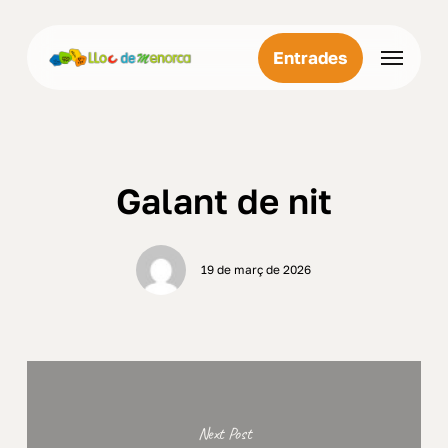
Skip
Menu
to
Menu
Entrades
main
content
Galant de nit
19 de març de 2026
Next Post