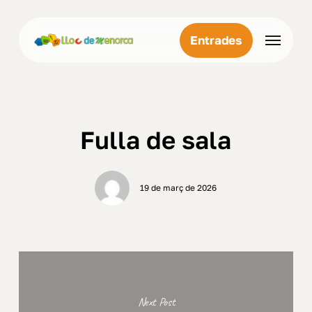
Skip
Menu
to
Menu
Entrades
main
content
Fulla de sala
19 de març de 2026
Next Post