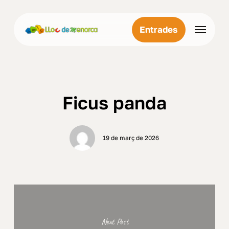
Skip
Menu
to
Menu
Entrades
main
content
Ficus panda
19 de març de 2026
Next Post