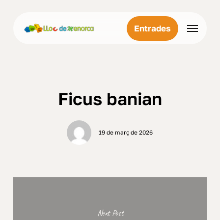
Skip
Menu
to
Menu
Entrades
main
content
Ficus banian
19 de març de 2026
Next Post