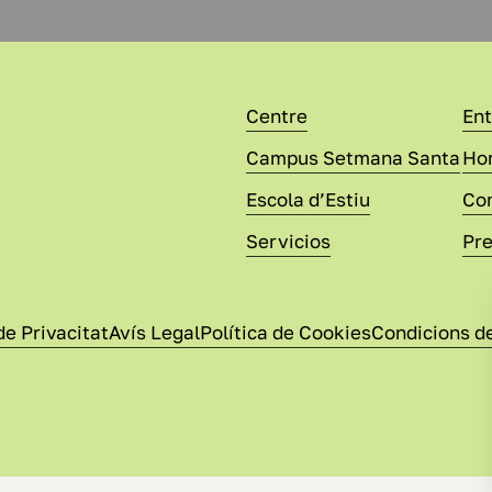
Centre
En
Campus Setmana Santa
Hor
Escola d’Estiu
Com
Servicios
Pr
de Privacitat
Avís Legal
Política de Cookies
Condicions d