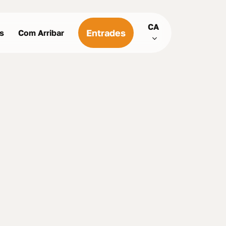
Menu
CA
Entrades
us
Com Arribar