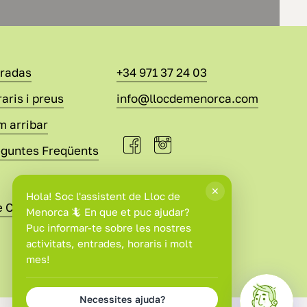
tradas
+34 971 37 24 03
aris i preus
info@llocdemenorca.com
 arribar
eguntes Freqüents
e Compra