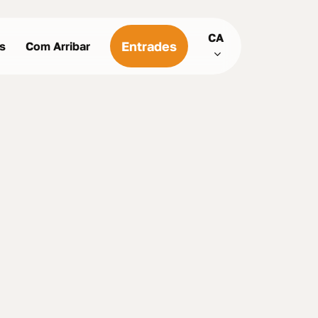
Menu
CA
Entrades
us
Com Arribar