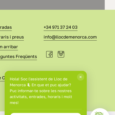
tradas
+34 971 37 24 03
aris i preus
info@llocdemenorca.com
 arribar
eguntes Freqüents
e Compra