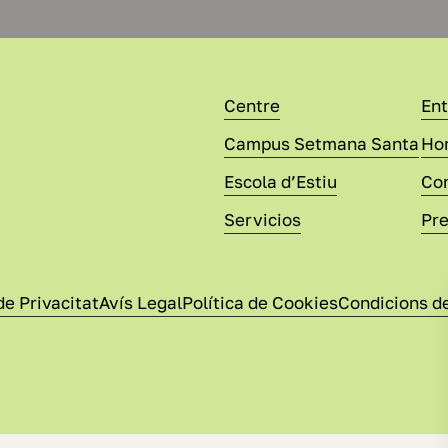
Centre
En
Campus Setmana Santa
Hor
Escola d’Estiu
Com
Servicios
Pr
de Privacitat
Avís Legal
Política de Cookies
Condicions d