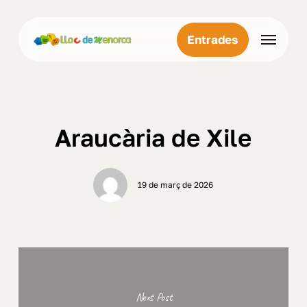
Skip
Menu
to
Menu
Entrades
main
content
Araucària de Xile
19 de març de 2026
Next Post