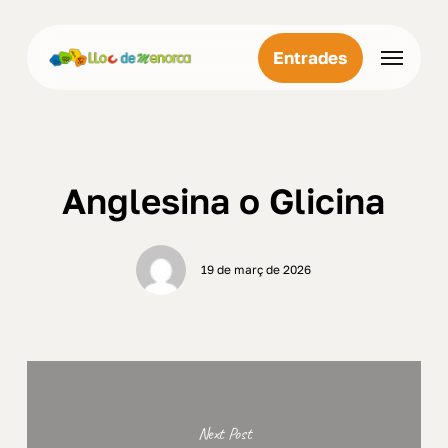
Skip
Menu
to
Menu
Entrades
main
content
Anglesina o Glicina
19 de març de 2026
Next Post