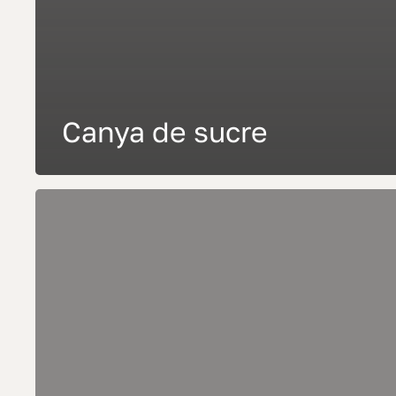
Canya de sucre
Bambú
daurat