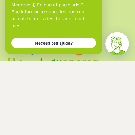
Centre
Entradas
Campus Setmana Santa
Horaris i preus
Escola d’Estiu
Com arribar
Servicios
Preguntes Freqüents
+34 971 37 24 03