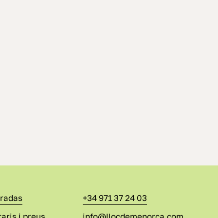
tradas
+34 971 37 24 03
aris i preus
info@llocdemenorca.com