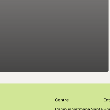
Centre
En
Campus Setmana Santa
Hor