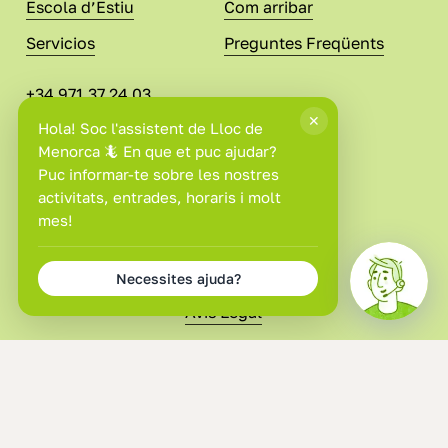
Escola d’Estiu
Com arribar
Servicios
Preguntes Freqüents
+34 971 37 24 03
info@llocdemenorca.com
Política de Privacitat
Avís Legal
Política de Cookies
Condicions de Compra