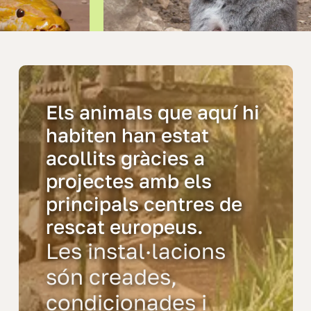
óctonos
Els animals que aquí hi
habiten han estat
acollits gràcies a
projectes amb els
principals centres de
rescat europeus.
Les instal·lacions
són creades,
condicionades i